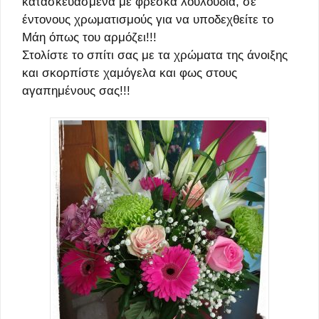
κατασκευασμένα με φρέσκα λουλούδια, σε
έντονους χρωματισμούς για να υποδεχθείτε το
Μάη όπως του αρμόζει!!!
Στολίστε το σπίτι σας με τα χρώματα της άνοιξης
και σκορπίστε χαμόγελα και φως στους
αγαπημένους σας!!!
Αυτό
το
προϊόν
έχει
πολλαπλές
παραλλαγές.
Οι
επιλογές
μπορούν
να
επιλεγούν