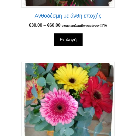
στη
σελίδα
Ανθοδέσμη με άνθη εποχής
του
προϊόντος
Price
€
30.00
–
€
60.00
συμπεριλαμβανομένου ΦΠΑ
range:
€30.00
Επιλογή
through
€60.00