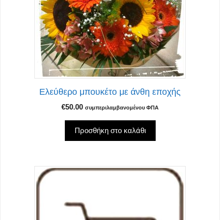
Ελεύθερο μπουκέτο με άνθη εποχής
€
50.00
συμπεριλαμβανομένου ΦΠΑ
Προσθήκη στο καλάθι
Αυτό
το
προϊόν
έχει