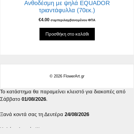
Ανθοδέσμη με ψηλά EQUADOR
τριαντάφυλλα (70εκ.)
€
4.00
συμπεριλαμβανομένου ΦΠΑ
Προσθήκη στο καλάθι
© 2026 FlowerArt.gr
Το κατάστημα θα παραμείνει κλειστό για διακοπές από
Σάββατο
01/08/2026
.
Price
€
30.00
–
€
60.00
range:
Ξανά κοντά σας τη Δευτέρα
24/08/2026
συμπεριλαμβανομένου
€30.00
ΦΠΑ
through
Καλό καλοκαίρι!!!
€60.00