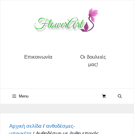
Μετάβαση
σε
περιεχόμενο
Επικοινωνία
Οι δουλειές
μας!
Menu
Αρχική σελίδα
/
ανθοδέσμες-
μπουκέτα
/ Ανθοδέσμη με άνθη εποχής