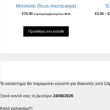
στη
Μπονσάι (ficus microcarpa)
Έ
σελίδα
€
70.00
€
3.00
–
€
του
συμπεριλαμβανομένου ΦΠΑ
προϊόντο
Προσθήκη στο καλάθι
Το κατάστημα θα παραμείνει κλειστό για διακοπές από Σ
Ξανά κοντά σας τη Δευτέρα
24/08/2026
Καλό καλοκαίρι!!!