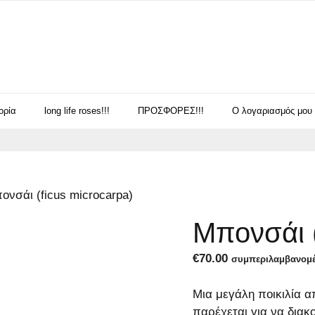
ορία
long life roses!!!
ΠΡΟΣΦΟΡΕΣ!!!
Ο λογαριασμός μου
ονσάι (ficus microcarpa)
Μπονσάι (
€
70.00
συμπεριλαμβανομ
Μια μεγάλη ποικιλία 
παρέχεται για να διακ