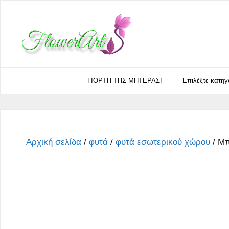
Μετάβαση
σε
περιεχόμενο
ΓΙΟΡΤΗ ΤΗΣ ΜΗΤΕΡΑΣ!
Eπιλέξτε κατηγ
Αρχική σελίδα
/
φυτά
/
φυτά εσωτερικού χώρου
/ Μπ