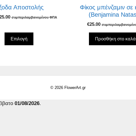
ξοδα Αποστολής
Φίκος μπένζαμιν σε
(Βenjamina Νata
Price
25.00
συμπεριλαμβανομένου ΦΠΑ
range:
€
25.00
ς
συμπεριλαμβανομέν
€3.00
through
Επιλογή
Προσθήκη στο καλά
€25.00
© 2026 FlowerArt.gr
άββατο
01/08/2026
.