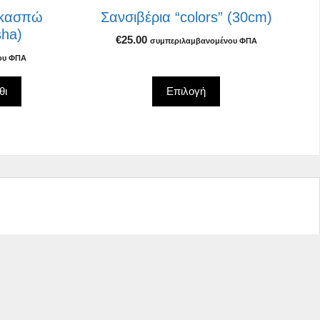
στη
 κασπώ
Σανσιβέρια “colors” (30cm)
σελίδα
sha)
€
25.00
του
συμπεριλαμβανομένου ΦΠΑ
προϊόντος
ου ΦΠΑ
θι
Επιλογή