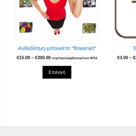
Οι
Οι
επιλογές
επιλογές
μπορούν
μπορούν
να
να
επιλεγούν
επιλεγού
στη
στη
Ανθοδέσμη-μπουκέτο “flowerart”
Έ
σελίδα
σελίδα
Price
€
15.00
–
€
300.00
€
3.00
–
€
συμπεριλαμβανομένου ΦΠΑ
του
του
range:
προϊόντος
προϊόντο
€15.00
Επιλογή
through
€300.00