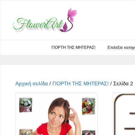
Μετάβαση
σε
περιεχόμενο
ΓΙΟΡΤΗ ΤΗΣ ΜΗΤΕΡΑΣ!
Eπιλέξτε κατηγ
Αρχική σελίδα
/
ΓΙΟΡΤΗ ΤΗΣ ΜΗΤΕΡΑΣ!
/ Σελίδα 2
Αυτό
Αυτό
το
το
προϊόν
προϊόν
έχει
έχει
πολλαπλές
πολλαπλ
παραλλαγές.
παραλλαγ