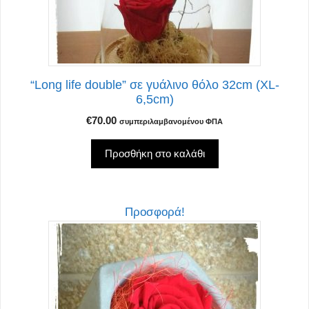
“Long life double” σε γυάλινο θόλο 32cm (XL-
6,5cm)
€
70.00
συμπεριλαμβανομένου ΦΠΑ
Προσθήκη στο καλάθι
Αυτό
Προσφορά!
το
προϊόν
έχει
πολλαπλές
παραλλαγές.