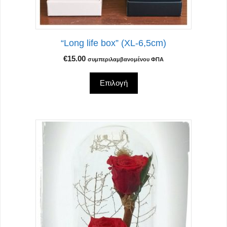
επιλεγούν
στη
σελίδα
“Long life box” (XL-6,5cm)
του
προϊόντος
€
15.00
συμπεριλαμβανομένου ΦΠΑ
Επιλογή