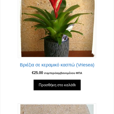
Βριέζια σε κεραμικό κασπώ (Vriesea)
€
25.00
συμπεριλαμβανομένου ΦΠΑ
Προσθήκη στο καλάθι
Αυτό
το