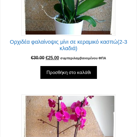
Ορχιδέα φαλαίνοψις μίνι σε κεραμικό κασπώ(2-3
κλαδιά)
Original
Η
€
30.00
€
25.00
συμπεριλαμβανομένου ΦΠΑ
price
τρέχουσα
was:
τιμή
Προσθήκη στο καλάθι
€30.00.
είναι:
€25.00.