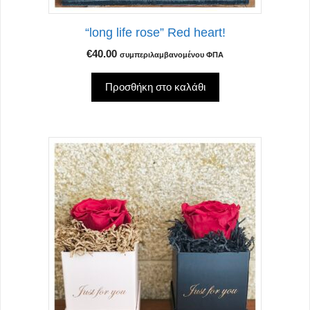
“long life rose” Red heart!
€
40.00
συμπεριλαμβανομένου ΦΠΑ
Προσθήκη στο καλάθι
Αυτό
το
προϊόν
έχει
πολλαπλές
παραλλαγές.
Οι
επιλογές
μπορούν
να