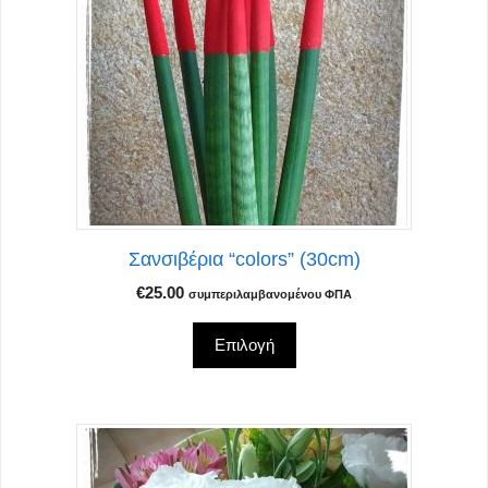
πολλαπλές
παραλλαγές.
Οι
επιλογές
μπορούν
να
επιλεγούν
στη
σελίδα
Σανσιβέρια “colors” (30cm)
του
προϊόντος
€
25.00
συμπεριλαμβανομένου ΦΠΑ
Επιλογή